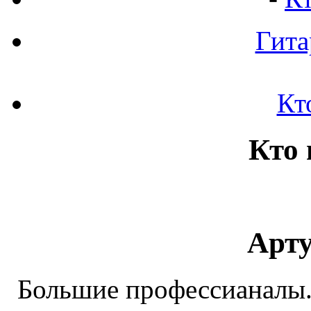
Гита
Кт
Кто 
Арту
Большие профессианалы.