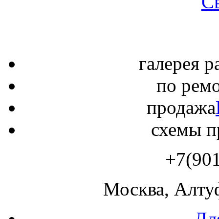
С
галерея р
по рем
продажа
схемы п
+7(90
Москва, Алтуф
Дл