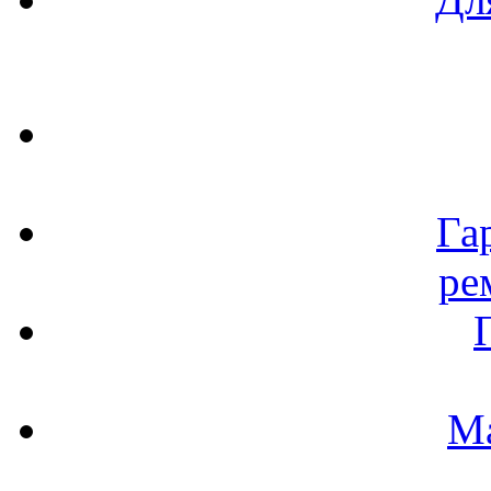
Га
ре
М