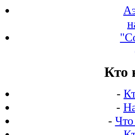
А
н
"С
Кто 
-
Кт
-
Н
-
Что
-
Кт